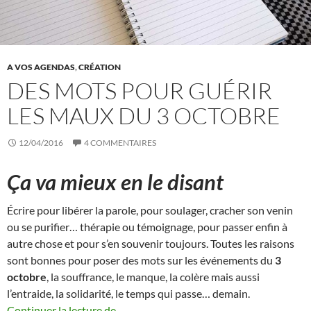
A VOS AGENDAS
,
CRÉATION
DES MOTS POUR GUÉRIR
LES MAUX DU 3 OCTOBRE
12/04/2016
4 COMMENTAIRES
Ça va mieux en le disant
Écrire pour libérer la parole, pour soulager, cracher son venin
ou se purifier… thérapie ou témoignage, pour passer enfin à
autre chose et pour s’en souvenir toujours. Toutes les raisons
sont bonnes pour poser des mots sur les événements du
3
octobre
, la souffrance, le manque, la colère mais aussi
l’entraide, la solidarité, le temps qui passe… demain.
Des mots pour guérir les maux du 3 octo
Continuer la lecture de
→