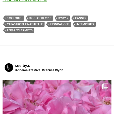
3 OCTOBRE
3 OCTOBRE 2015
3/10/15
CANNES
CATASTROPHE NATURELLE
INONDATIONS
INTEMPÉRIES
RÉPAREZ LES MOTS
see.by.c
#cinema #festival #cannes #lyon