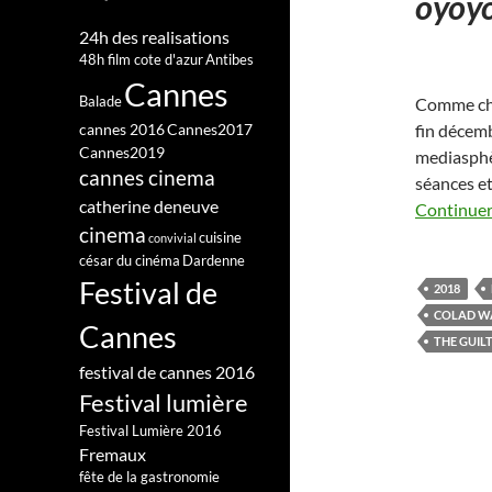
oyoy
24h des realisations
48h film cote d'azur
Antibes
Cannes
Balade
Comme cha
cannes 2016
Cannes2017
fin décemb
Cannes2019
mediasphèr
cannes cinema
séances et 
catherine deneuve
Continuer 
cinema
cuisine
convivial
césar du cinéma
Dardenne
Festival de
2018
COLAD W
Cannes
THE GUIL
festival de cannes 2016
Festival lumière
Festival Lumière 2016
Fremaux
fête de la gastronomie