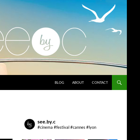
ALLER AU CONTENU
BLOG
ABOUT
CONTACT
see.by.c
#cinema #festival #cannes #lyon