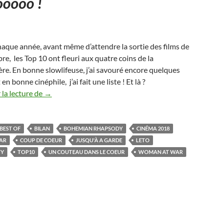
ooooo !
que année, avant même d’attendre la sortie des films de
re, les Top 10 ont fleuri aux quatre coins de la
e. En bonne slowlifeuse, j’ai savouré encore quelques
en bonne cinéphile, j’ai fait une liste ! Et là ?
On s’fait un film de 2018
la lecture de
→
BEST OF
BILAN
BOHEMIAN RHAPSODY
CINÉMA 2018
AR
COUP DE COEUR
JUSQU'À A GARDE
LETO
TY
TOP10
UN COUTEAU DANS LE COEUR
WOMAN AT WAR