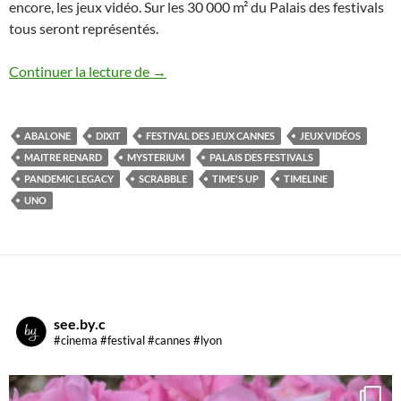
encore, les jeux vidéo. Sur les 30 000 m² du Palais des festivals
tous seront représentés.
Let’s play au 30e Festival des jeux de Ca
Continuer la lecture de
→
ABALONE
DIXIT
FESTIVAL DES JEUX CANNES
JEUX VIDÉOS
MAITRE RENARD
MYSTERIUM
PALAIS DES FESTIVALS
PANDEMIC LEGACY
SCRABBLE
TIME'S UP
TIMELINE
UNO
see.by.c
#cinema #festival #cannes #lyon