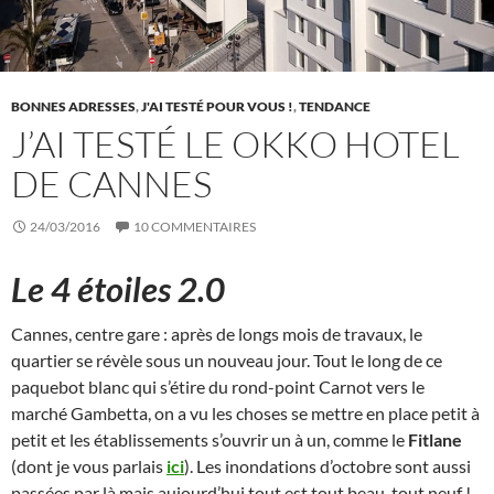
BONNES ADRESSES
,
J'AI TESTÉ POUR VOUS !
,
TENDANCE
J’AI TESTÉ LE OKKO HOTEL
DE CANNES
24/03/2016
10 COMMENTAIRES
Le 4 étoiles 2.0
Cannes, centre gare : après de longs mois de travaux, le
quartier se révèle sous un nouveau jour. Tout le long de ce
paquebot blanc qui s’étire du rond-point Carnot vers le
marché Gambetta, on a vu les choses se mettre en place petit à
petit et les établissements s’ouvrir un à un, comme le
Fitlane
(dont je vous parlais
ici
). Les inondations d’octobre sont aussi
passées par là mais aujourd’hui tout est tout beau, tout neuf !