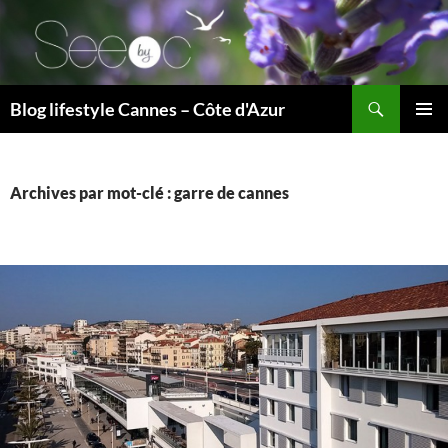
Recherche
Blog lifestyle Cannes – Côte d'Azur
ALLER
MENU
AU
PRINCI
CONTENU
Archives par mot-clé : garre de cannes