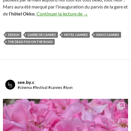
Mars aura été marqué par l’inauguration du parvis de la gare et
J’ai testé le Okko hotel
de
l’hôtel Okko.
Continuer la lecture de
→
DESIGN
GARRE DE CANNES
HOTEL CANNES
OKKO CANNES
THE DEAD FOX ON THE ROAD
see.by.c
#cinema #festival #cannes #lyon