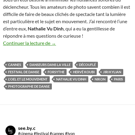
déclencheur. Tous les amateurs de photo savent combien il est
difficile de faire de beaux clichés de spectacle tant la lumière
est particulière et le sujet en mouvement. J’ai rencontré l’une
d’entre eux,
Nathalie Vu Dinh
, qui a eu la gentillesse de
répondre à mes questions de curieuse !
Nathalie Vu Dinh, photographe
Continuer la lecture de
→
CANNES
DANSEURS DANS LA VILLE
DÉCOUFLÉ
FESTIVAL DE DANSE
FORSYTHE
HERVÉ KOUBI
JIRI KYLIAN
L'OEL ET LE MOUVEMENT
NATHALIE VU DINH
NIKON
PARIS
PHOTOGRAPHE DE DANSE
see.by.c
#cinema #festival #cannes #lyon