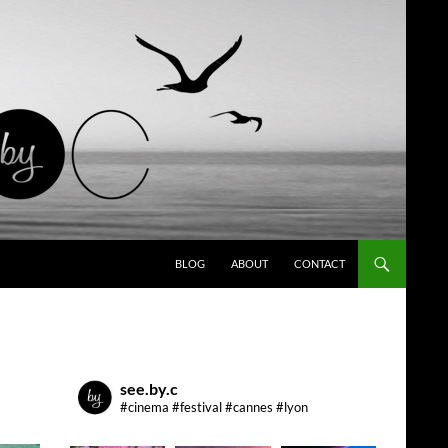
ALLER AU CONTENU
BLOG
ABOUT
CONTACT
see.by.c
#cinema #festival #cannes #lyon