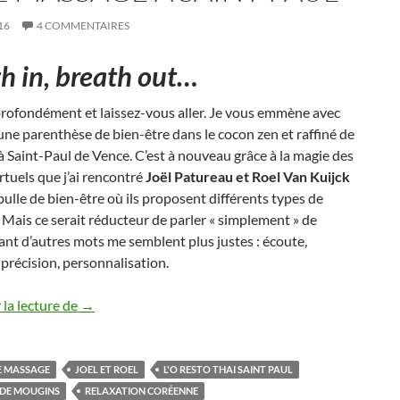
16
4 COMMENTAIRES
h in, breath out…
profondément et laissez-vous aller. Je vous emmène avec
une parenthèse de bien-être dans le cocon zen et raffiné de
à Saint-Paul de Vence. C’est à nouveau grâce à la magie des
rtuels que j’ai rencontré
Joël Patureau et Roel Van Kuijck
bulle de bien-être où ils proposent différents types de
Mais ce serait réducteur de parler « simplement » de
nt d’autres mots me semblent plus justes : écoute,
 précision, personnalisation.
J’ai testé l’expérience Blue Tree massage à Saint-Paul
la lecture de
→
E MASSAGE
JOEL ET ROEL
L'O RESTO THAI SAINT PAUL
 DE MOUGINS
RELAXATION CORÉENNE