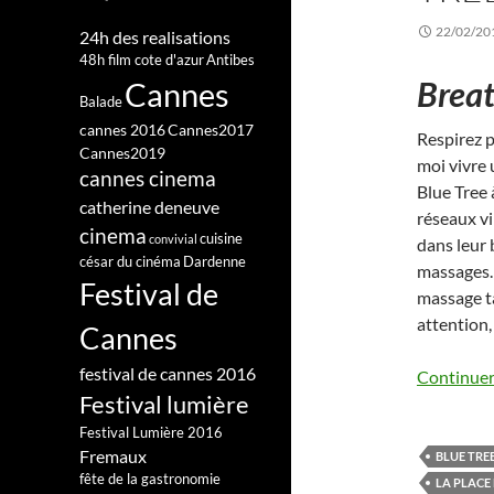
22/02/20
24h des realisations
48h film cote d'azur
Antibes
Breat
Cannes
Balade
cannes 2016
Cannes2017
Respirez 
Cannes2019
moi vivre 
cannes cinema
Blue Tree 
catherine deneuve
réseaux vi
cinema
cuisine
convivial
dans leur 
césar du cinéma
Dardenne
massages. 
Festival de
massage ta
attention,
Cannes
festival de cannes 2016
Continuer 
Festival lumière
Festival Lumière 2016
Fremaux
BLUE TRE
fête de la gastronomie
LA PLACE