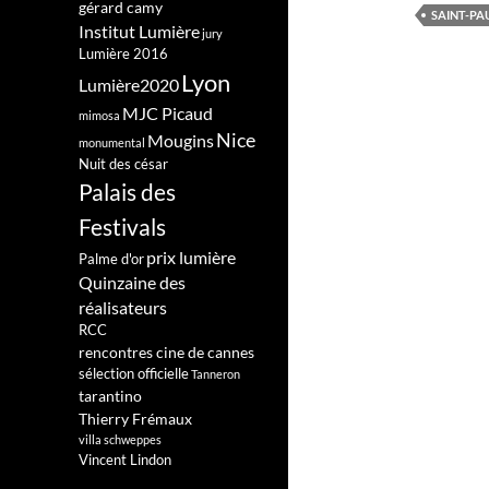
gérard camy
SAINT-PA
Institut Lumière
jury
Lumière 2016
Lyon
Lumière2020
MJC Picaud
mimosa
Nice
Mougins
monumental
Nuit des césar
Palais des
Festivals
prix lumière
Palme d'or
Quinzaine des
réalisateurs
RCC
rencontres cine de cannes
sélection officielle
Tanneron
tarantino
Thierry Frémaux
villa schweppes
Vincent Lindon