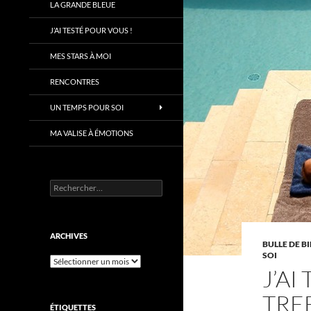
LA GRANDE BLEUE
J’AI TESTÉ POUR VOUS !
MES STARS À MOI
RENCONTRES
UN TEMPS POUR SOI
MA VALISE À ÉMOTIONS
Rechercher :
ARCHIVES
BULLE DE B
SOI
Archives
J’AI
TRE
ÉTIQUETTES