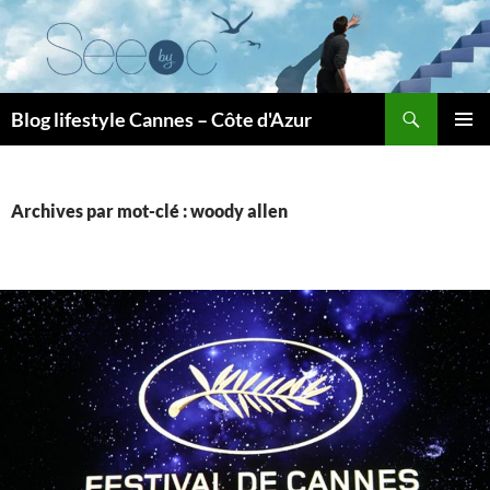
Recherche
Blog lifestyle Cannes – Côte d'Azur
ALLER
MENU
AU
PRINCI
CONTENU
Archives par mot-clé : woody allen