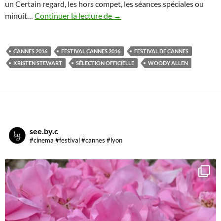
un Certain regard, les hors compet, les séances spéciales ou
Festival de Cannes 2016 : check l
minuit…
Continuer la lecture de
→
CANNES 2016
FESTIVAL CANNES 2016
FESTIVAL DE CANNES
KRISTEN STEWART
SÉLECTION OFFICIELLE
WOODY ALLEN
see.by.c
#cinema #festival #cannes #lyon