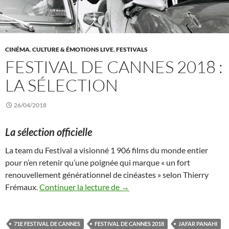
CINÉMA
,
CULTURE & ÉMOTIONS LIVE
,
FESTIVALS
FESTIVAL DE CANNES 2018 :
LA SÉLECTION
26/04/2018
La sélection officielle
La team du Festival a visionné 1 906 films du monde entier
pour n’en retenir qu’une poignée qui marque « un fort
renouvellement générationnel de cinéastes » selon Thierry
Festival de Cannes 2018 : la sé
Frémaux.
Continuer la lecture de
→
71E FESTIVAL DE CANNES
FESTIVAL DE CANNES 2018
JAFAR PANAHI