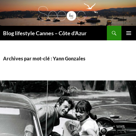
Recherche
Blog lifestyle Cannes – Côte d'Azur
ALLER
MENU
AU
PRINCI
CONTENU
Archives par mot-clé : Yann Gonzales