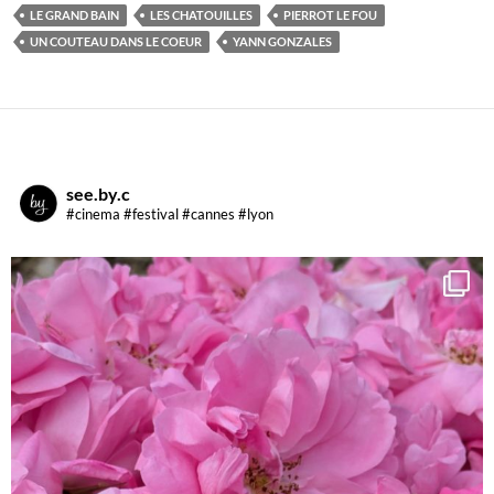
LE GRAND BAIN
LES CHATOUILLES
PIERROT LE FOU
UN COUTEAU DANS LE COEUR
YANN GONZALES
see.by.c
#cinema #festival #cannes #lyon