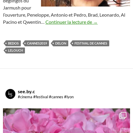
déglingos du
Jarmush pour
l’ouverture, Peneloppe, Antonio et Pedro, Brad, Leonardo, Al
Festival de Cannes
Pacino et Qwentin…
Continuer la lecture de
→
BEDOS
CANNES2019
DELON
FESTIVAL DE CANNES
LELOUCH
see.by.c
#cinema #festival #cannes #lyon