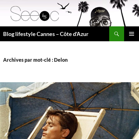
Recherche
Blog lifestyle Cannes – Côte d'Azur
ALLER
MENU
AU
PRINCI
CONTENU
Archives par mot-clé : Delon