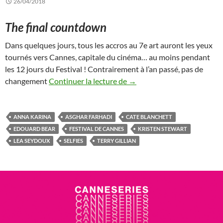
26/04/2018
The final countdown
Dans quelques jours, tous les accros au 7e art auront les yeux
tournés vers Cannes, capitale du cinéma… au moins pendant
les 12 jours du Festival ! Contrairement à l’an passé, pas de
Festival de Cannes 2018 : ch
changement
Continuer la lecture de
→
ANNA KARINA
ASGHAR FARHADI
CATE BLANCHETT
EDOUARD BEAR
FESTIVAL DE CANNES
KRISTEN STEWART
LEA SEYDOUX
SELFIES
TERRY GILLIAN