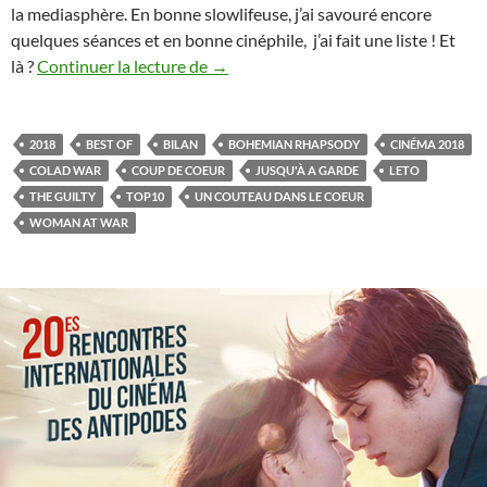
la mediasphère. En bonne slowlifeuse, j’ai savouré encore
quelques séances et en bonne cinéphile, j’ai fait une liste ! Et
On s’fait un film de 2018
là ?
Continuer la lecture de
→
2018
BEST OF
BILAN
BOHEMIAN RHAPSODY
CINÉMA 2018
COLAD WAR
COUP DE COEUR
JUSQU'À A GARDE
LETO
THE GUILTY
TOP10
UN COUTEAU DANS LE COEUR
WOMAN AT WAR