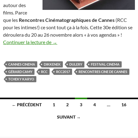
autour des
films. Parce
que les
Rencontres Cinématographiques de Cannes
(RCC
pour les intimes!) ce sont tout ça à la fois. Cette 30e édition se
déroulera du 20 au 26 novembre alors « à vos agendas » !
RCC 2017 : happy birthday
Continuer la lecture de
→
CANNES CINEMA
DIKKENEK
DULERY
FESTIVAL CINEMA
GÉRARD CAMY
RCC
RCC2017
RENCONTRES CINE DE CANNES
TCHEKY KARYO
Navigation
← PRÉCÉDENT
1
2
3
4
…
16
des
SUIVANT →
articles