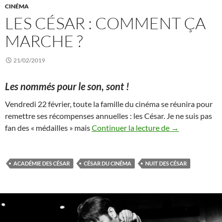
CINÉMA
LES CÉSAR : COMMENT ÇA
MARCHE ?
21/02/2019
Les nommés pour le son, sont !
Vendredi 22 février, toute la famille du cinéma se réunira pour
remettre ses récompenses annuelles : les César. Je ne suis pas
Les César : co
fan des « médailles » mais
Continuer la lecture de
→
ACADÉMIE DES CÉSAR
CÉSAR DU CINÉMA
NUIT DES CÉSAR