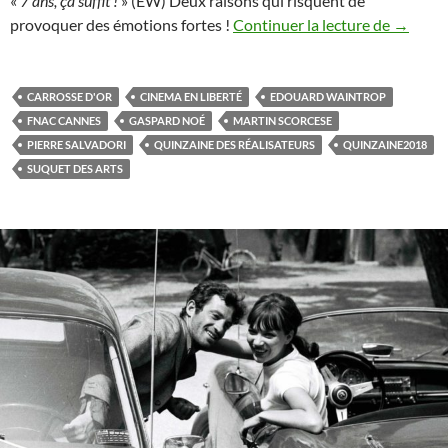
«
7 ans, ça suffit !
» (EW) Deux raisons qui risquent de
Quinzain
provoquer des émotions fortes !
Continuer la lecture de
→
CARROSSE D'OR
CINEMA EN LIBERTÉ
EDOUARD WAINTROP
FNAC CANNES
GASPARD NOÉ
MARTIN SCORCESE
PIERRE SALVADORI
QUINZAINE DES RÉALISATEURS
QUINZAINE2018
SUQUET DES ARTS