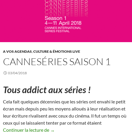
A VOS AGENDAS
,
CULTURE & ÉMOTIONS LIVE
CANNESÉRIES SAISON 1
03/04/2018
Tous addict aux séries !
Cela fait quelques décennies que les séries ont envahi le petit
écran mais depuis peu les moyens alloués à leur réalisation et
leur écriture rivalisent avec ceux du cinéma. Il fut un temps où
ceux qui se laissaient tenter par ce format étaient
CanneSéries Saison 1
Continuer la lecture de
→