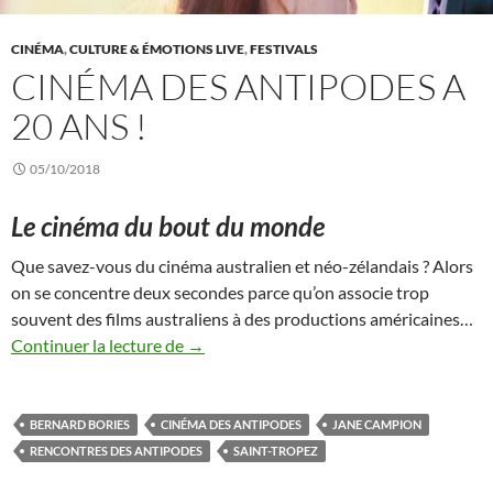
CINÉMA
,
CULTURE & ÉMOTIONS LIVE
,
FESTIVALS
CINÉMA DES ANTIPODES A
20 ANS !
05/10/2018
Le cinéma du bout du monde
Que savez-vous du cinéma australien et néo-zélandais ? Alors
on se concentre deux secondes parce qu’on associe trop
souvent des films australiens à des productions américaines…
Cinéma des Antipodes a 20 ans !
Continuer la lecture de
→
BERNARD BORIES
CINÉMA DES ANTIPODES
JANE CAMPION
RENCONTRES DES ANTIPODES
SAINT-TROPEZ