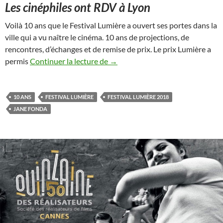
Les cinéphiles ont RDV à Lyon
Voilà 10 ans que le Festival Lumière a ouvert ses portes dans la
ville qui a vu naître le cinéma. 10 ans de projections, de
rencontres, d’échanges et de remise de prix. Le prix Lumière a
Festival Lyon Lumière 2018 : « j’ai 
permis
Continuer la lecture de
→
10 ANS
FESTIVAL LUMIÈRE
FESTIVAL LUMIÈRE 2018
JANE FONDA