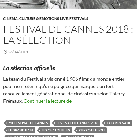
CINÉMA
,
CULTURE & ÉMOTIONS LIVE
,
FESTIVALS
FESTIVAL DE CANNES 2018 :
LA SÉLECTION
26/04/2018
La sélection officielle
La team du Festival a visionné 1 906 films du monde entier
pour n’en retenir qu’une poignée qui marque « un fort
renouvellement générationnel de cinéastes » selon Thierry
Festival de Cannes 2018 : la sé
Frémaux.
Continuer la lecture de
→
71E FESTIVAL DE CANNES
FESTIVAL DE CANNES 2018
JAFAR PANAHI
LE GRAND BAIN
LES CHATOUILLES
PIERROT LE FOU