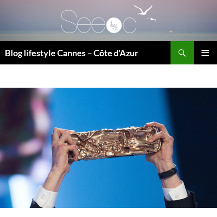
Recherche
Blog lifestyle Cannes – Côte d'Azur
ALLER
MENU
AU
PRINCI
CONTENU