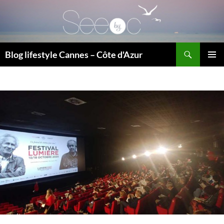
Recherche
Blog lifestyle Cannes – Côte d'Azur
ALLER
MENU
AU
PRINCI
CONTENU