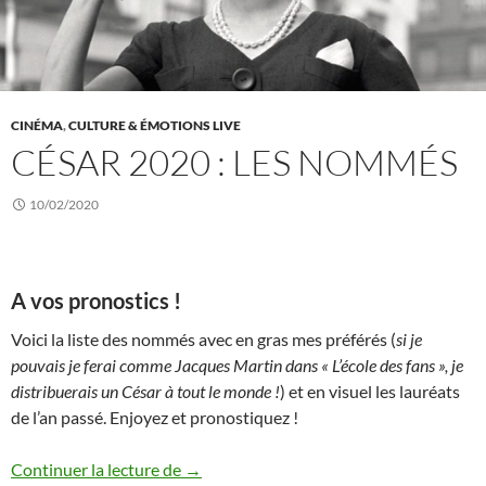
CINÉMA
,
CULTURE & ÉMOTIONS LIVE
CÉSAR 2020 : LES NOMMÉS
10/02/2020
A vos pronostics !
Voici la liste des nommés avec en gras mes préférés (
si je
pouvais je ferai comme Jacques Martin dans « L’école des fans », je
distribuerais un César à tout le monde !
) et en visuel les lauréats
de l’an passé. Enjoyez et pronostiquez !
César 2020 : les nommés
Continuer la lecture de
→