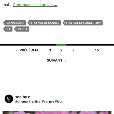
Festival de Cannes 2019 : check lis
mai…
Continuer la lecture de
→
CANNES2019
FESTIVAL DE CANNES
FESTIVAL DE CANNES 2019
FIF
VARDA
Navigation
← PRÉCÉDENT
1
2
3
…
16
des
SUIVANT →
articles
see.by.c
#cinema #festival #cannes #lyon