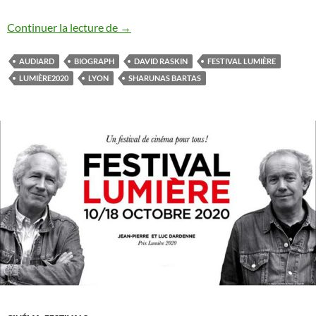
Festival Lumière 2020
Continuer la lecture de
→
AUDIARD
BIOGRAPH
DAVID RASKIN
FESTIVAL LUMIÈRE
LUMIÈRE2020
LYON
SHARUNAS BARTAS