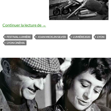
Festival Lumière 2020
Continuer la lecture de
→
FESTIVAL LUMIÈRE
JOAN MICKLIN SILVER
LUMIÈRE2020
LYON
LYON CINÉMA