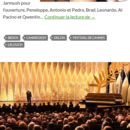
Jarmush pour
l’ouverture, Peneloppe, Antonio et Pedro, Brad, Leonardo, Al
Festival de Cannes
Pacino et Qwentin…
Continuer la lecture de
→
BEDOS
CANNES2019
DELON
FESTIVAL DE CANNES
LELOUCH