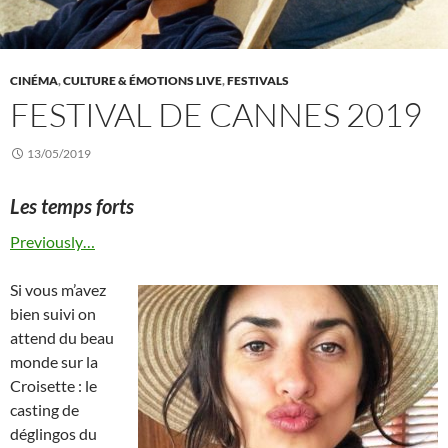
CINÉMA
,
CULTURE & ÉMOTIONS LIVE
,
FESTIVALS
FESTIVAL DE CANNES 2019
13/05/2019
Les temps forts
Previously…
Si vous m’avez
bien suivi on
attend du beau
monde sur la
Croisette : le
casting de
déglingos du