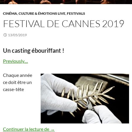
CINÉMA
,
CULTURE & ÉMOTIONS LIVE
,
FESTIVALS
FESTIVAL DE CANNES 2019
13/05/2019
Un casting ébouriffant !
Previously…
Chaque année
ce doit être un
casse-tête
Festival de Cannes 2019
Continuer la lecture de
→