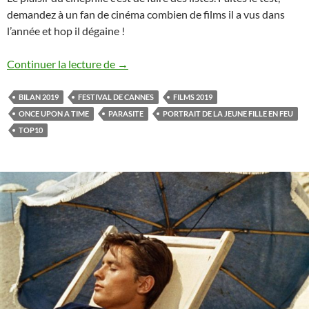
demandez à un fan de cinéma combien de films il a vus dans
l’année et hop il dégaine !
Mon bilan ciné 2019
Continuer la lecture de
→
BILAN 2019
FESTIVAL DE CANNES
FILMS 2019
ONCE UPON A TIME
PARASITE
PORTRAIT DE LA JEUNE FILLE EN FEU
TOP10