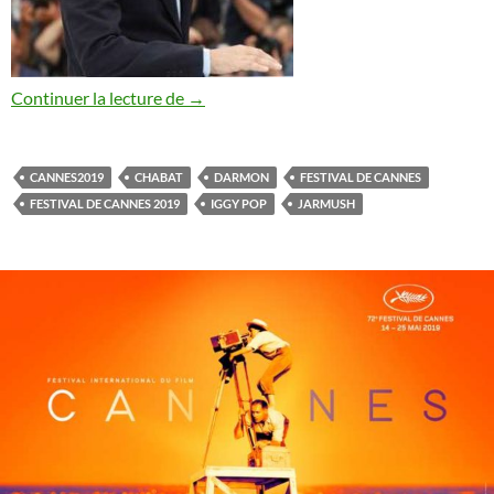
Festival de Cannes 2019 : check list 2
Continuer la lecture de
→
CANNES2019
CHABAT
DARMON
FESTIVAL DE CANNES
FESTIVAL DE CANNES 2019
IGGY POP
JARMUSH