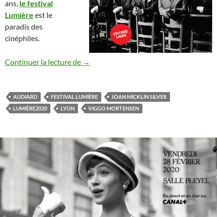
ans,
le festival
Lumière
est le
paradis des
cinéphiles.
Festival Lumière 2020
Continuer la lecture de
→
AUDIARD
FESTIVAL LUMIÈRE
JOAN MICKLIN SILVER
LUMIÈRE2020
LYON
VIGGO MORTENSEN