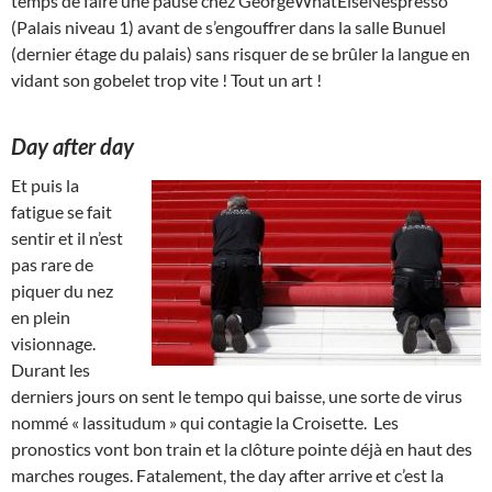
temps de faire une pause chez GeorgeWhatElseNespresso
(Palais niveau 1) avant de s’engouffrer dans la salle Bunuel
(dernier étage du palais) sans risquer de se brûler la langue en
vidant son gobelet trop vite ! Tout un art !
Day after day
E
t puis la
fatigue se fait
sentir et il n’est
pas rare de
piquer du nez
en plein
visionnage.
Durant les
derniers jours on sent le tempo qui baisse, une sorte de virus
nommé « lassitudum » qui contagie la Croisette. Les
pronostics vont bon train et la clôture pointe déjà en haut des
marches rouges. Fatalement, the day after arrive et c’est la