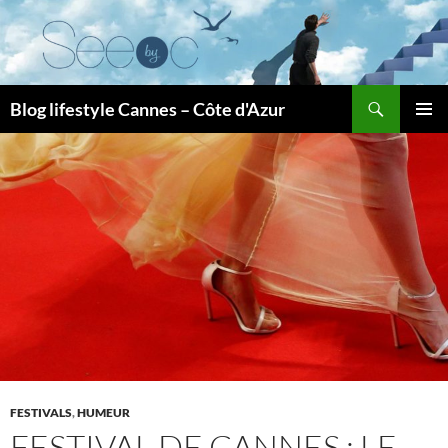
Recherche
Blog lifestyle Cannes – Côte d'Azur
ALLER
MENU
AU
PRINCI
CONTENU
FESTIVALS
,
HUMEUR
FESTIVAL DE CANNES : LE