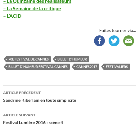
– La Quinzaine des réalisateurs
– La Semaine de la critique
– L’ACID
Faites tourner via...
70E FESTIVAL DE CANNES
BILLET D'HUMEUR
BILLET D'HUMEUR FESTIVAL CANNES
CANNES2017
FESTIVALIERS
Navigation
ARTICLE PRÉCÉDENT
des
Sandrine Kiberlain en toute simplicité
articles
ARTICLE SUIVANT
Festival Lumière 2016 : scène 4