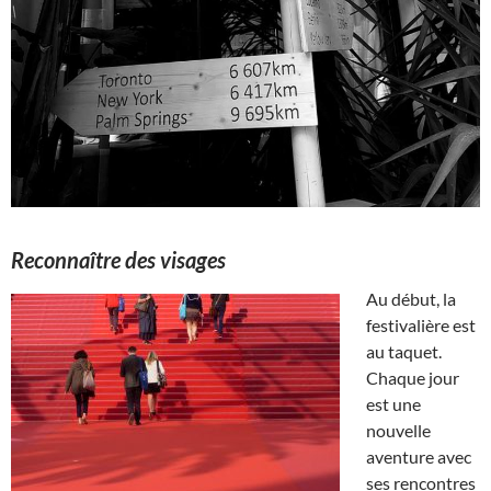
Reconnaître des visages
Au début, la
festivalière est
au taquet.
Chaque jour
est une
nouvelle
aventure avec
ses rencontres